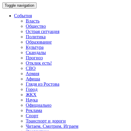
Toggle navigation
События
Власть
Общество
Острая ситуация
Политика
Образование
Культура
Скандалы
Прогноз
Отклик есть!
СВО
Армия
Афиша
Глядя из Ростова
Город
ЖКХ
Наука
Официально
Реклама
Спорт
Транспорт и дороги
Читаем. Смотрим. Играем