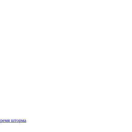
 время шторма