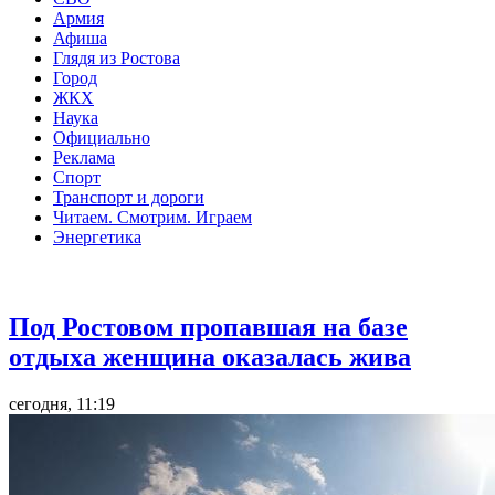
Армия
Афиша
Глядя из Ростова
Город
ЖКХ
Наука
Официально
Реклама
Спорт
Транспорт и дороги
Читаем. Смотрим. Играем
Энергетика
Общество
Под Ростовом пропавшая на базе
отдыха женщина оказалась жива
сегодня, 11:19