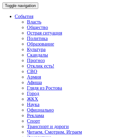
Toggle navigation
События
Власть
Общество
Острая ситуация
Политика
Образование
Культура
Скандалы
Прогноз
Отклик есть!
СВО
Армия
Афиша
Глядя из Ростова
Город
ЖКХ
Наука
Официально
Реклама
Спорт
Транспорт и дороги
Читаем. Смотрим. Играем