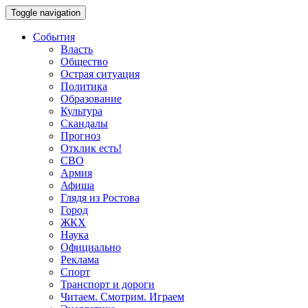
Toggle navigation
События
Власть
Общество
Острая ситуация
Политика
Образование
Культура
Скандалы
Прогноз
Отклик есть!
СВО
Армия
Афиша
Глядя из Ростова
Город
ЖКХ
Наука
Официально
Реклама
Спорт
Транспорт и дороги
Читаем. Смотрим. Играем