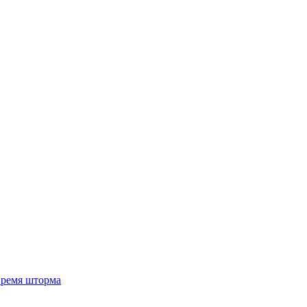
 время шторма