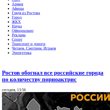
Армия
Афиша
Глядя из Ростова
Город
ЖКХ
Наука
Официально
Реклама
Спорт
Транспорт и дороги
Читаем. Смотрим. Играем
Энергетика
Общество
Ростов обогнал все российские города
по количеству порноактрис
сегодня, 13:56