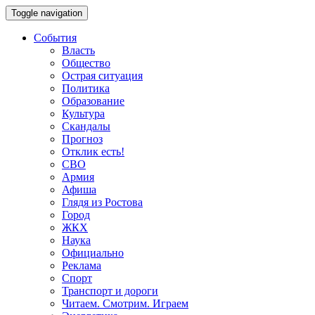
Toggle navigation
События
Власть
Общество
Острая ситуация
Политика
Образование
Культура
Скандалы
Прогноз
Отклик есть!
СВО
Армия
Афиша
Глядя из Ростова
Город
ЖКХ
Наука
Официально
Реклама
Спорт
Транспорт и дороги
Читаем. Смотрим. Играем