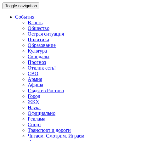
Toggle navigation
События
Власть
Общество
Острая ситуация
Политика
Образование
Культура
Скандалы
Прогноз
Отклик есть!
СВО
Армия
Афиша
Глядя из Ростова
Город
ЖКХ
Наука
Официально
Реклама
Спорт
Транспорт и дороги
Читаем. Смотрим. Играем