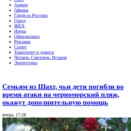
Армия
Афиша
Глядя из Ростова
Город
ЖКХ
Наука
Официально
Реклама
Спорт
Транспорт и дороги
Читаем. Смотрим. Играем
Энергетика
Общество
Семьям из Шахт, чьи дети погибли во
время атаки на черноморский пляж,
окажут дополнительную помощь
вчера, 17:28