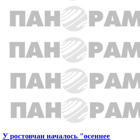
У ростовчан началось "осеннее