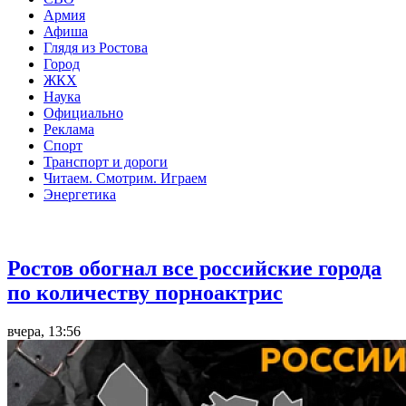
Армия
Афиша
Глядя из Ростова
Город
ЖКХ
Наука
Официально
Реклама
Спорт
Транспорт и дороги
Читаем. Смотрим. Играем
Энергетика
Общество
Ростов обогнал все российские города
по количеству порноактрис
вчера, 13:56