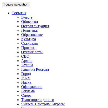
Toggle navigation
События
Власть
Общество
Острая ситуация
Политика
Образование
Культура
Скандалы
Прогноз
Отклик есть!
СВО
Армия
Афиша
Глядя из Ростова
Город
ЖКХ
Наука
Официально
Реклама
Спорт
Транспорт и дороги
Читаем. Смотрим. Играем