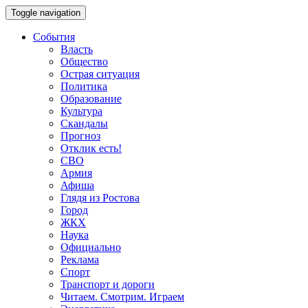
Toggle navigation
События
Власть
Общество
Острая ситуация
Политика
Образование
Культура
Скандалы
Прогноз
Отклик есть!
СВО
Армия
Афиша
Глядя из Ростова
Город
ЖКХ
Наука
Официально
Реклама
Спорт
Транспорт и дороги
Читаем. Смотрим. Играем