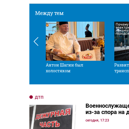
Между тем
 смотрите в оба
Антон Шагин был
Развит
холостяком
трансп
ДТП
Военнослужаще
из-за спора на 
сегодня, 17:23