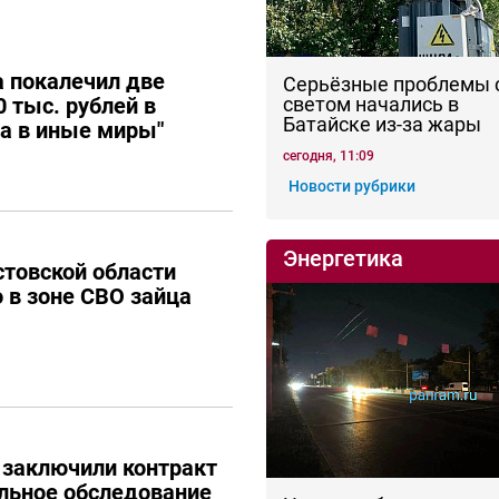
 покалечил две
Серьёзные проблемы 
 тыс. рублей в
светом начались в
Батайске из-за жары
ла в иные миры"
сегодня, 11:09
Новости рубрики
Энергетика
товской области
о в зоне СВО зайца
 заключили контракт
льное обследование