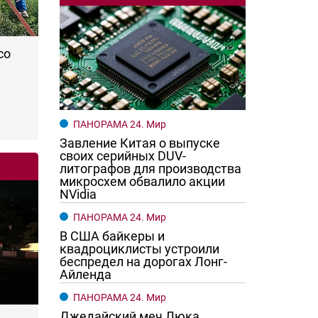
со
ПАНОРАМА 24. Мир
Завление Китая о выпуске
своих серийных DUV-
литографов для производства
микросхем обвалило акции
NVidia
ПАНОРАМА 24. Мир
В США байкеры и
квадроциклисты устроили
беспредел на дорогах Лонг-
Айленда
ПАНОРАМА 24. Мир
Джедайский меч Люка