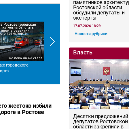
памятников архитекту
Ростовской области
обсудили депутаты и
эксперты
17.07.2026 18:29
Новости рубрики
Власть
ие городского
Красной нитью
Че
орта
го жестоко избили
дороге в Ростове
Десятки предложений
депутатов Ростовской
области закрепили в