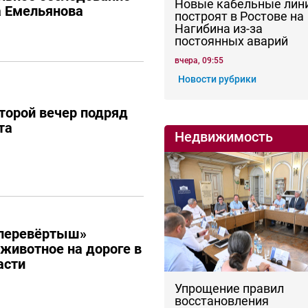
Новые кабельные лин
а Емельянова
построят в Ростове на
Нагибина из-за
постоянных аварий
вчера, 09:55
Новости рубрики
торой вечер подряд
та
Недвижимость
перевёртыш»
 животное на дороге в
асти
Упрощение правил
восстановления