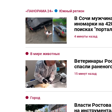
«ПАНОРАМА 24»
Южный регион
В Сочи мужчина
иномарки на 420
поисках "порта
4 минуты назад
В мире животных
Ветеринары Рос
спасли раненог
15 минут назад
Город
Власти Ростова
на инструмента