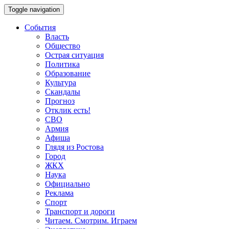
Toggle navigation
События
Власть
Общество
Острая ситуация
Политика
Образование
Культура
Скандалы
Прогноз
Отклик есть!
СВО
Армия
Афиша
Глядя из Ростова
Город
ЖКХ
Наука
Официально
Реклама
Спорт
Транспорт и дороги
Читаем. Смотрим. Играем