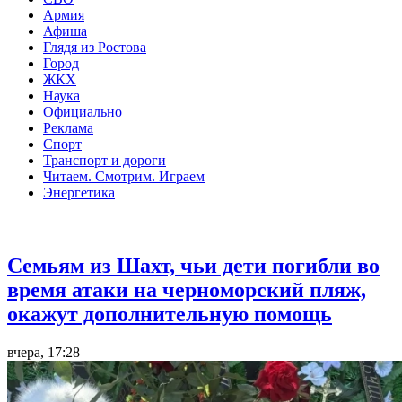
Армия
Афиша
Глядя из Ростова
Город
ЖКХ
Наука
Официально
Реклама
Спорт
Транспорт и дороги
Читаем. Смотрим. Играем
Энергетика
Общество
Семьям из Шахт, чьи дети погибли во
время атаки на черноморский пляж,
окажут дополнительную помощь
вчера, 17:28