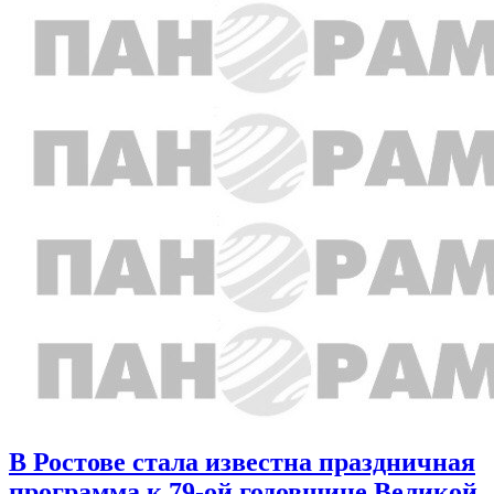
В Ростове стала известна праздничная
программа к 79-ой годовщине Великой