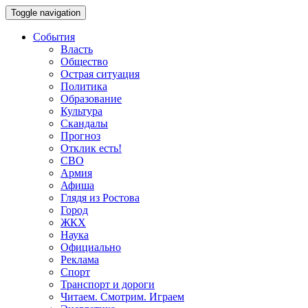
Toggle navigation
События
Власть
Общество
Острая ситуация
Политика
Образование
Культура
Скандалы
Прогноз
Отклик есть!
СВО
Армия
Афиша
Глядя из Ростова
Город
ЖКХ
Наука
Официально
Реклама
Спорт
Транспорт и дороги
Читаем. Смотрим. Играем