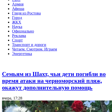
Армия
Афиша
Глядя из Ростова
Город
ЖКХ
Наука
Официально
Реклама
Спорт
Транспорт и дороги
Читаем. Смотрим. Играем
Энергетика
Общество
Семьям из Шахт, чьи дети погибли во
время атаки на черноморский пляж,
окажут дополнительную помощь
вчера, 17:28