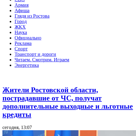
Армия
Афиша
Глядя из Ростова
Город
ЖКХ
Наука
Официально
Реклама
Спорт
Транспорт и дороги
Читаем. Смотрим. Играем
Энергетика
Общество
Жители Ростовской области,
пострадавшие от ЧС, получат
дополнительные выходные и льготные
кредиты
сегодня, 13:07