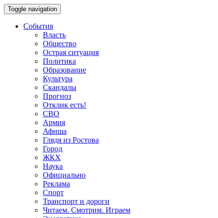
Toggle navigation
События
Власть
Общество
Острая ситуация
Политика
Образование
Культура
Скандалы
Прогноз
Отклик есть!
СВО
Армия
Афиша
Глядя из Ростова
Город
ЖКХ
Наука
Официально
Реклама
Спорт
Транспорт и дороги
Читаем. Смотрим. Играем