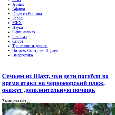
Армия
Афиша
Глядя из Ростова
Город
ЖКХ
Наука
Официально
Реклама
Спорт
Транспорт и дороги
Читаем. Смотрим. Играем
Энергетика
Общество
Семьям из Шахт, чьи дети погибли во
время атаки на черноморский пляж,
окажут дополнительную помощь
3 минуты назад