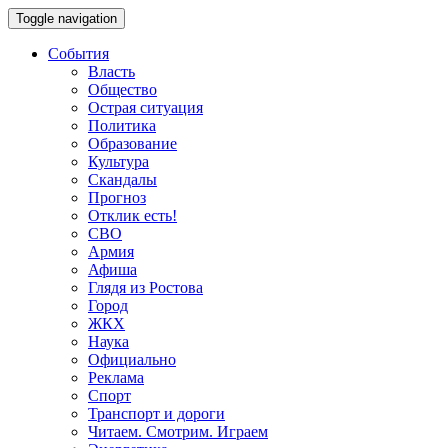
Toggle navigation
События
Власть
Общество
Острая ситуация
Политика
Образование
Культура
Скандалы
Прогноз
Отклик есть!
СВО
Армия
Афиша
Глядя из Ростова
Город
ЖКХ
Наука
Официально
Реклама
Спорт
Транспорт и дороги
Читаем. Смотрим. Играем