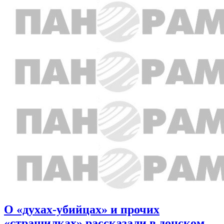
О «духах-убийцах» и прочих
«страшилках» рассказали в донском