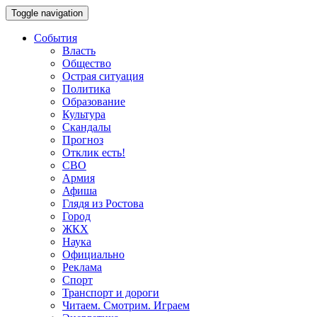
Toggle navigation
События
Власть
Общество
Острая ситуация
Политика
Образование
Культура
Скандалы
Прогноз
Отклик есть!
СВО
Армия
Афиша
Глядя из Ростова
Город
ЖКХ
Наука
Официально
Реклама
Спорт
Транспорт и дороги
Читаем. Смотрим. Играем