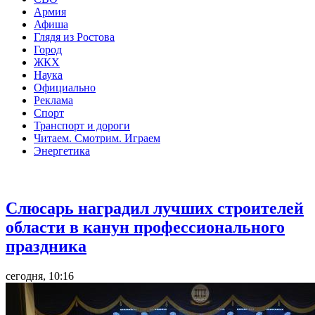
Армия
Афиша
Глядя из Ростова
Город
ЖКХ
Наука
Официально
Реклама
Спорт
Транспорт и дороги
Читаем. Смотрим. Играем
Энергетика
Общество
Слюсарь наградил лучших строителей
области в канун профессионального
праздника
сегодня, 10:16