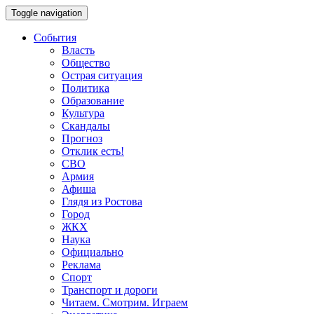
Toggle navigation
События
Власть
Общество
Острая ситуация
Политика
Образование
Культура
Скандалы
Прогноз
Отклик есть!
СВО
Армия
Афиша
Глядя из Ростова
Город
ЖКХ
Наука
Официально
Реклама
Спорт
Транспорт и дороги
Читаем. Смотрим. Играем