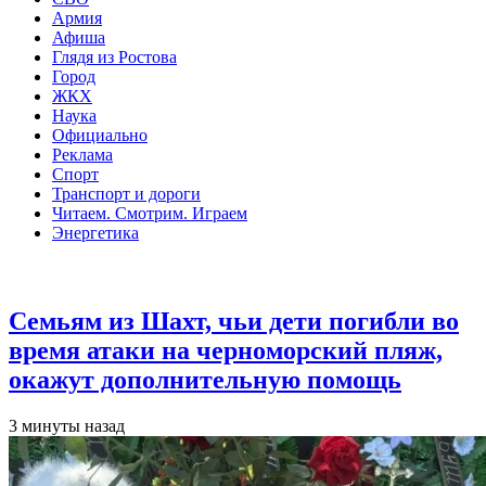
Армия
Афиша
Глядя из Ростова
Город
ЖКХ
Наука
Официально
Реклама
Спорт
Транспорт и дороги
Читаем. Смотрим. Играем
Энергетика
Общество
Семьям из Шахт, чьи дети погибли во
время атаки на черноморский пляж,
окажут дополнительную помощь
3 минуты назад