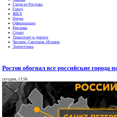
Глядя из Ростова
Город
ЖКХ
Наука
Официально
Реклама
Спорт
Транспорт и дороги
Читаем. Смотрим. Играем
Энергетика
Общество
Ростов обогнал все российские города 
сегодня, 13:56