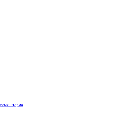
 время шторма