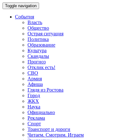
Toggle navigation
События
Власть
Общество
Острая ситуация
Политика
Образование
Культура
Скандалы
Прогноз
Отклик есть!
СВО
Армия
Афиша
Глядя из Ростова
Город
ЖКХ
Наука
Официально
Реклама
Спорт
Транспорт и дороги
Читаем. Смотрим. Играем