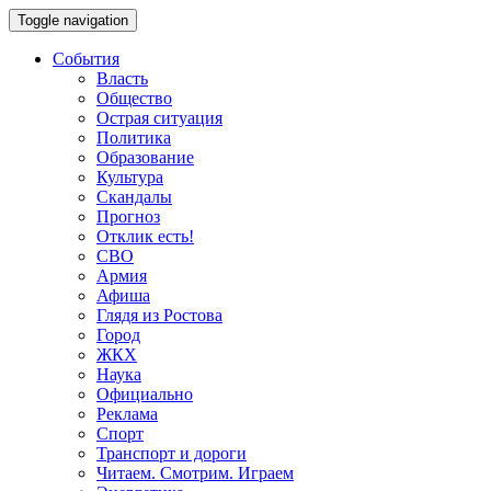
Toggle navigation
События
Власть
Общество
Острая ситуация
Политика
Образование
Культура
Скандалы
Прогноз
Отклик есть!
СВО
Армия
Афиша
Глядя из Ростова
Город
ЖКХ
Наука
Официально
Реклама
Спорт
Транспорт и дороги
Читаем. Смотрим. Играем