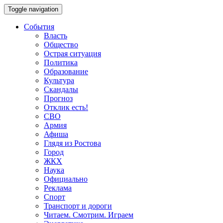
Toggle navigation
События
Власть
Общество
Острая ситуация
Политика
Образование
Культура
Скандалы
Прогноз
Отклик есть!
СВО
Армия
Афиша
Глядя из Ростова
Город
ЖКХ
Наука
Официально
Реклама
Спорт
Транспорт и дороги
Читаем. Смотрим. Играем