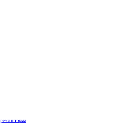
 время шторма