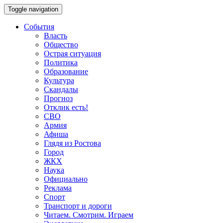
Toggle navigation
События
Власть
Общество
Острая ситуация
Политика
Образование
Культура
Скандалы
Прогноз
Отклик есть!
СВО
Армия
Афиша
Глядя из Ростова
Город
ЖКХ
Наука
Официально
Реклама
Спорт
Транспорт и дороги
Читаем. Смотрим. Играем