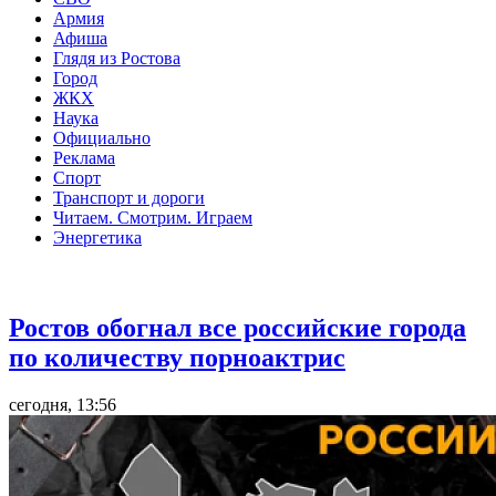
Армия
Афиша
Глядя из Ростова
Город
ЖКХ
Наука
Официально
Реклама
Спорт
Транспорт и дороги
Читаем. Смотрим. Играем
Энергетика
Общество
Ростов обогнал все российские города
по количеству порноактрис
сегодня, 13:56