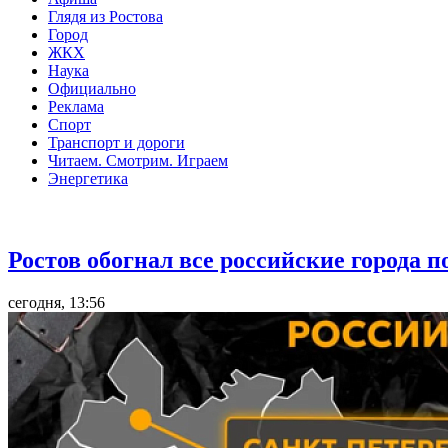
Глядя из Ростова
Город
ЖКХ
Наука
Официально
Реклама
Спорт
Транспорт и дороги
Читаем. Смотрим. Играем
Энергетика
Общество
Ростов обогнал все российские города 
сегодня, 13:56