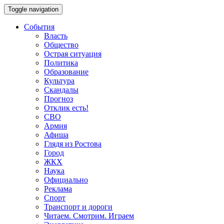
Toggle navigation
События
Власть
Общество
Острая ситуация
Политика
Образование
Культура
Скандалы
Прогноз
Отклик есть!
СВО
Армия
Афиша
Глядя из Ростова
Город
ЖКХ
Наука
Официально
Реклама
Спорт
Транспорт и дороги
Читаем. Смотрим. Играем