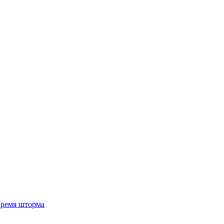
 время шторма