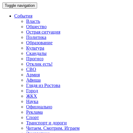
Toggle navigation
События
Власть
Общество
Острая ситуация
Политика
Образование
Культура
Скандалы
Прогноз
Отклик есть!
СВО
Армия
Афиша
Глядя из Ростова
Город
ЖКХ
Наука
Официально
Реклама
Спорт
Транспорт и дороги
Читаем. Смотрим. Играем