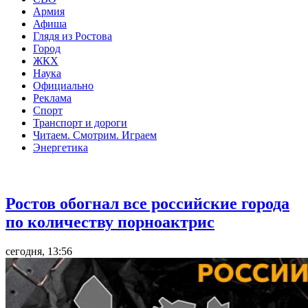
Армия
Афиша
Глядя из Ростова
Город
ЖКХ
Наука
Официально
Реклама
Спорт
Транспорт и дороги
Читаем. Смотрим. Играем
Энергетика
Общество
Ростов обогнал все российские города
по количеству порноактрис
сегодня, 13:56