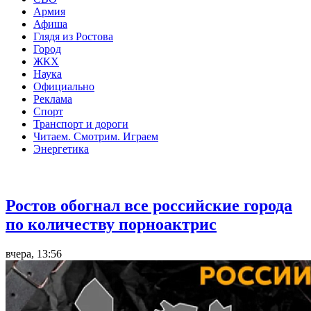
Армия
Афиша
Глядя из Ростова
Город
ЖКХ
Наука
Официально
Реклама
Спорт
Транспорт и дороги
Читаем. Смотрим. Играем
Энергетика
Общество
Ростов обогнал все российские города
по количеству порноактрис
вчера, 13:56