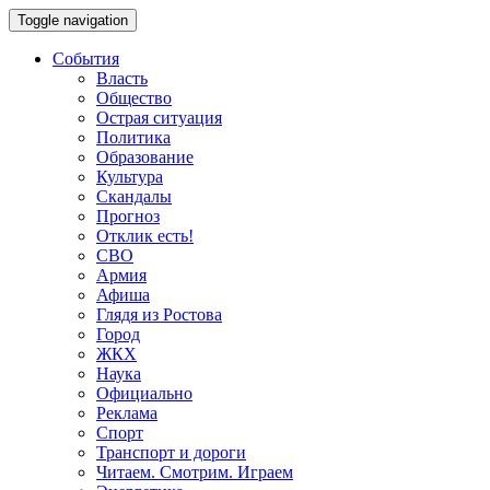
Toggle navigation
События
Власть
Общество
Острая ситуация
Политика
Образование
Культура
Скандалы
Прогноз
Отклик есть!
СВО
Армия
Афиша
Глядя из Ростова
Город
ЖКХ
Наука
Официально
Реклама
Спорт
Транспорт и дороги
Читаем. Смотрим. Играем