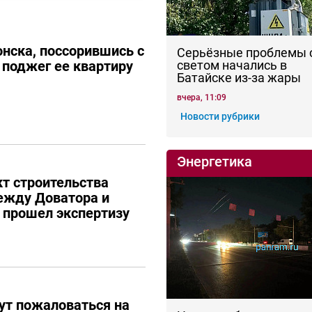
нска, поссорившись с
Серьёзные проблемы 
поджег ее квартиру
светом начались в
Батайске из-за жары
вчера, 11:09
Новости рубрики
Энергетика
кт строительства
ежду Доватора и
е прошел экспертизу
ут пожаловаться на