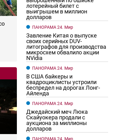
выброшенный по ошибке
лотерейный билет с
выигрышем в миллион
долларов
со
ПАНОРАМА 24. Мир
Завление Китая о выпуске
своих серийных DUV-
литографов для производства
микросхем обвалило акции
NVidia
ПАНОРАМА 24. Мир
В США байкеры и
квадроциклисты устроили
беспредел на дорогах Лонг-
Айленда
ПАНОРАМА 24. Мир
Джедайский меч Люка
Скайуокера продали с
аукциона за миллионы
долларов
ПАНОРАМА 24. Мир