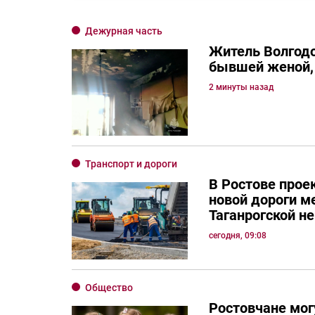
Дежурная часть
Житель Волгодо
бывшей женой, 
2 минуты назад
Транспорт и дороги
В Ростове прое
новой дороги м
Таганрогской н
сегодня, 09:08
Общество
Ростовчане мог