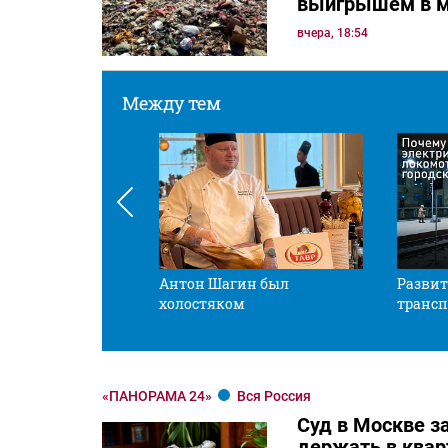
выигрышем в м
вчера, 18:54
Между тем
 смотрите в оба
Антон Шагин был
Развит
холостяком
трансп
«ПАНОРАМА 24»
Вся Россия
Суд в Москве з
держать в квар