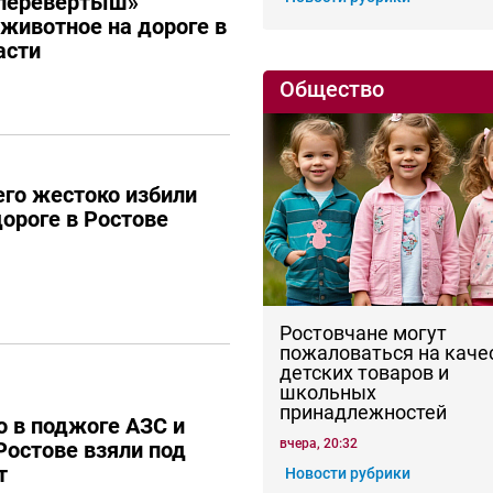
перевёртыш»
 животное на дороге в
асти
Общество
го жестоко избили
дороге в Ростове
Ростовчане могут
пожаловаться на каче
детских товаров и
школьных
принадлежностей
 в поджоге АЗС и
вчера, 20:32
Ростове взяли под
т
Новости рубрики