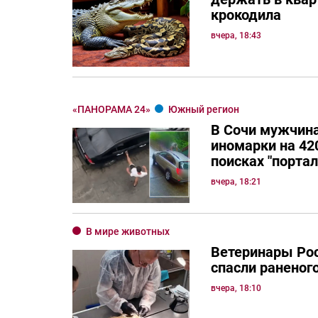
крокодила
вчера, 18:43
«ПАНОРАМА 24»
Южный регион
В Сочи мужчина
иномарки на 420
поисках "порта
вчера, 18:21
В мире животных
Ветеринары Рос
спасли раненог
вчера, 18:10