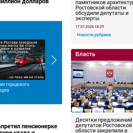
иллион долларов
памятников архитекту
Ростовской области
обсудили депутаты и
эксперты
17.07.2026 18:29
Новости рубрики
Власть
ие городского
Красной нитью
Че
орта
Десятки предложений
депутатов Ростовской
апретил пенсионерке
области закрепили в
тире удава и