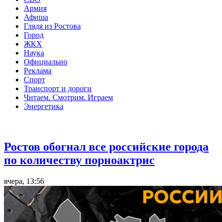
Армия
Афиша
Глядя из Ростова
Город
ЖКХ
Наука
Официально
Реклама
Спорт
Транспорт и дороги
Читаем. Смотрим. Играем
Энергетика
Общество
Ростов обогнал все российские города
по количеству порноактрис
вчера, 13:56