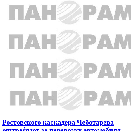
Ростовского каскадера Чеботарева
оштрафуют за перевозку автомобиля