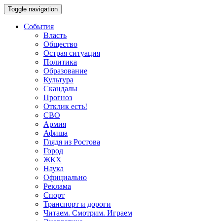
Toggle navigation
События
Власть
Общество
Острая ситуация
Политика
Образование
Культура
Скандалы
Прогноз
Отклик есть!
СВО
Армия
Афиша
Глядя из Ростова
Город
ЖКХ
Наука
Официально
Реклама
Спорт
Транспорт и дороги
Читаем. Смотрим. Играем