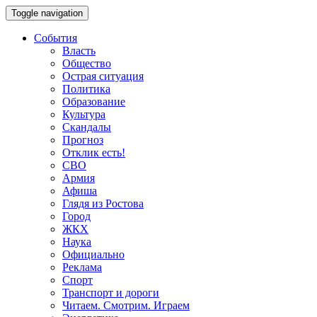
Toggle navigation
События
Власть
Общество
Острая ситуация
Политика
Образование
Культура
Скандалы
Прогноз
Отклик есть!
СВО
Армия
Афиша
Глядя из Ростова
Город
ЖКХ
Наука
Официально
Реклама
Спорт
Транспорт и дороги
Читаем. Смотрим. Играем