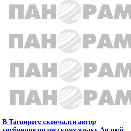
В Таганроге скончался автор
учебников по русскому языку Андрей