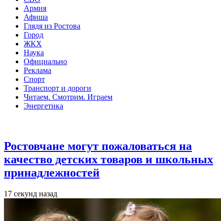
Армия
Афиша
Глядя из Ростова
Город
ЖКХ
Наука
Официально
Реклама
Спорт
Транспорт и дороги
Читаем. Смотрим. Играем
Энергетика
Общество
Ростовчане могут пожаловаться на
качество детских товаров и школьных
принадлежностей
17 секунд назад