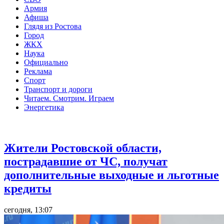
Армия
Афиша
Глядя из Ростова
Город
ЖКХ
Наука
Официально
Реклама
Спорт
Транспорт и дороги
Читаем. Смотрим. Играем
Энергетика
Общество
Жители Ростовской области,
пострадавшие от ЧС, получат
дополнительные выходные и льготные
кредиты
сегодня, 13:07