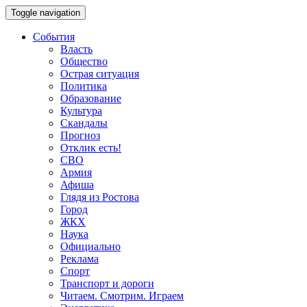
Toggle navigation
События
Власть
Общество
Острая ситуация
Политика
Образование
Культура
Скандалы
Прогноз
Отклик есть!
СВО
Армия
Афиша
Глядя из Ростова
Город
ЖКХ
Наука
Официально
Реклама
Спорт
Транспорт и дороги
Читаем. Смотрим. Играем