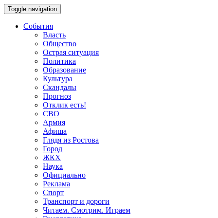
Toggle navigation
События
Власть
Общество
Острая ситуация
Политика
Образование
Культура
Скандалы
Прогноз
Отклик есть!
СВО
Армия
Афиша
Глядя из Ростова
Город
ЖКХ
Наука
Официально
Реклама
Спорт
Транспорт и дороги
Читаем. Смотрим. Играем