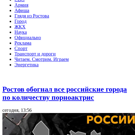
Армия
Афиша
Глядя из Ростова
Город
ЖКХ
Наука
Официально
Реклама
Спорт
Транспорт и дороги
Читаем. Смотрим. Играем
Энергетика
Общество
Ростов обогнал все российские города
по количеству порноактрис
сегодня, 13:56