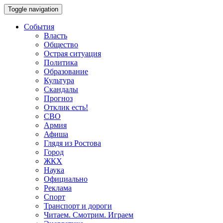
Toggle navigation
События
Власть
Общество
Острая ситуация
Политика
Образование
Культура
Скандалы
Прогноз
Отклик есть!
СВО
Армия
Афиша
Глядя из Ростова
Город
ЖКХ
Наука
Официально
Реклама
Спорт
Транспорт и дороги
Читаем. Смотрим. Играем