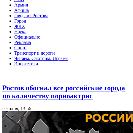
Армия
Афиша
Глядя из Ростова
Город
ЖКХ
Наука
Официально
Реклама
Спорт
Транспорт и дороги
Читаем. Смотрим. Играем
Энергетика
Общество
Ростов обогнал все российские города
по количеству порноактрис
сегодня, 13:56