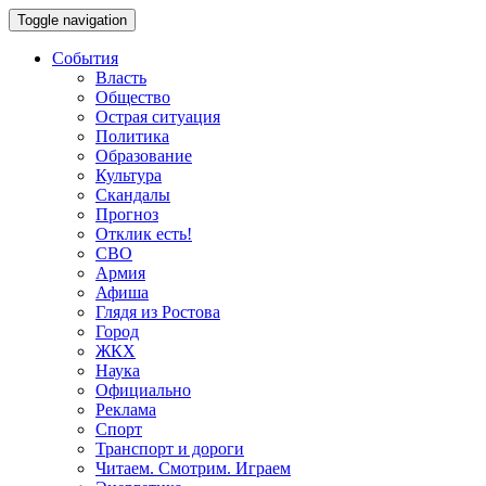
Toggle navigation
События
Власть
Общество
Острая ситуация
Политика
Образование
Культура
Скандалы
Прогноз
Отклик есть!
СВО
Армия
Афиша
Глядя из Ростова
Город
ЖКХ
Наука
Официально
Реклама
Спорт
Транспорт и дороги
Читаем. Смотрим. Играем