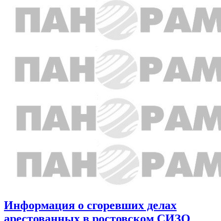
Информация о сгоревших делах
арестованных в ростовском СИЗО