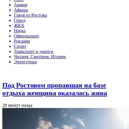
Армия
Афиша
Глядя из Ростова
Город
ЖКХ
Наука
Официально
Реклама
Спорт
Транспорт и дороги
Читаем. Смотрим. Играем
Энергетика
Общество
Под Ростовом пропавшая на базе
отдыха женщина оказалась жива
28 минут назад