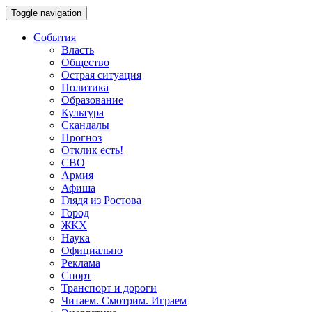
Toggle navigation
События
Власть
Общество
Острая ситуация
Политика
Образование
Культура
Скандалы
Прогноз
Отклик есть!
СВО
Армия
Афиша
Глядя из Ростова
Город
ЖКХ
Наука
Официально
Реклама
Спорт
Транспорт и дороги
Читаем. Смотрим. Играем