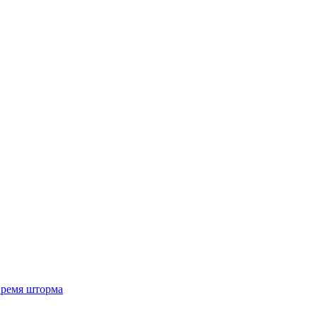
 время шторма