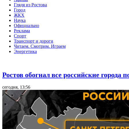
Глядя из Ростова
Город
ЖКХ
Наука
Официально
Реклама
Спорт
Транспорт и дороги
Читаем. Смотрим. Играем
Энергетика
Общество
Ростов обогнал все российские города 
сегодня, 13:56