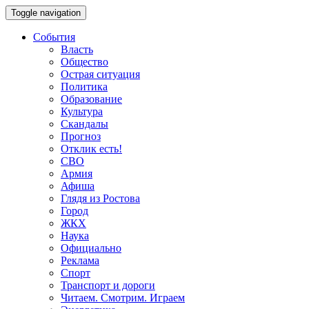
Toggle navigation
События
Власть
Общество
Острая ситуация
Политика
Образование
Культура
Скандалы
Прогноз
Отклик есть!
СВО
Армия
Афиша
Глядя из Ростова
Город
ЖКХ
Наука
Официально
Реклама
Спорт
Транспорт и дороги
Читаем. Смотрим. Играем