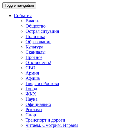
Toggle navigation
События
Власть
Общество
Острая ситуация
Политика
Образование
Культура
Скандалы
Прогноз
Отклик есть!
СВО
Армия
Афиша
Глядя из Ростова
Город
ЖКХ
Наука
Официально
Реклама
Спорт
Транспорт и дороги
Читаем. Смотрим. Играем