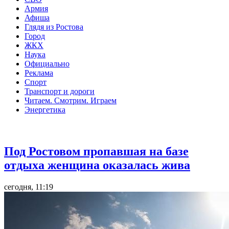
Армия
Афиша
Глядя из Ростова
Город
ЖКХ
Наука
Официально
Реклама
Спорт
Транспорт и дороги
Читаем. Смотрим. Играем
Энергетика
Общество
Под Ростовом пропавшая на базе
отдыха женщина оказалась жива
сегодня, 11:19