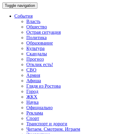
Toggle navigation
События
Власть
Общество
Острая ситуация
Политика
Образование
Культура
Скандалы
Прогноз
Отклик есть!
СВО
Армия
Афиша
Глядя из Ростова
Город
ЖКХ
Наука
Официально
Реклама
Спорт
Транспорт и дороги
Читаем. Смотрим. Играем