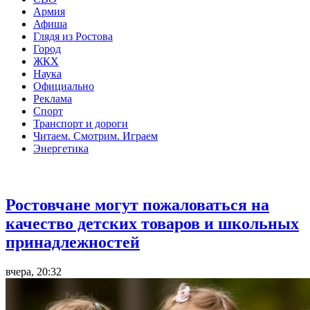
Армия
Афиша
Глядя из Ростова
Город
ЖКХ
Наука
Официально
Реклама
Спорт
Транспорт и дороги
Читаем. Смотрим. Играем
Энергетика
Общество
Ростовчане могут пожаловаться на
качество детских товаров и школьных
принадлежностей
вчера, 20:32