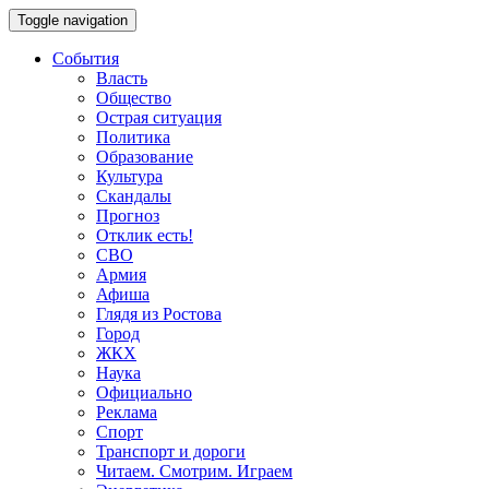
Toggle navigation
События
Власть
Общество
Острая ситуация
Политика
Образование
Культура
Скандалы
Прогноз
Отклик есть!
СВО
Армия
Афиша
Глядя из Ростова
Город
ЖКХ
Наука
Официально
Реклама
Спорт
Транспорт и дороги
Читаем. Смотрим. Играем