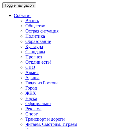
Toggle navigation
События
Власть
Общество
Острая ситуация
Политика
Образование
Культура
Скандалы
Прогноз
Отклик есть!
СВО
Армия
Афиша
Глядя из Ростова
Город
ЖКХ
Наука
Официально
Реклама
Спорт
Транспорт и дороги
Читаем. Смотрим. Играем