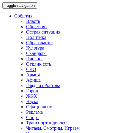
Toggle navigation
События
Власть
Общество
Острая ситуация
Политика
Образование
Культура
Скандалы
Прогноз
Отклик есть!
СВО
Армия
Афиша
Глядя из Ростова
Город
ЖКХ
Наука
Официально
Реклама
Спорт
Транспорт и дороги
Читаем. Смотрим. Играем