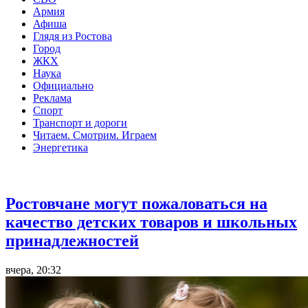
Армия
Афиша
Глядя из Ростова
Город
ЖКХ
Наука
Официально
Реклама
Спорт
Транспорт и дороги
Читаем. Смотрим. Играем
Энергетика
Общество
Ростовчане могут пожаловаться на
качество детских товаров и школьных
принадлежностей
вчера, 20:32