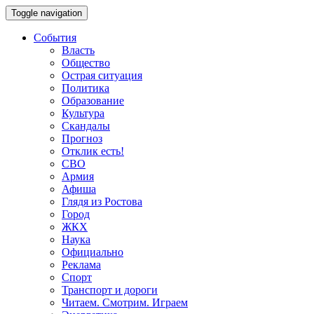
Toggle navigation
События
Власть
Общество
Острая ситуация
Политика
Образование
Культура
Скандалы
Прогноз
Отклик есть!
СВО
Армия
Афиша
Глядя из Ростова
Город
ЖКХ
Наука
Официально
Реклама
Спорт
Транспорт и дороги
Читаем. Смотрим. Играем