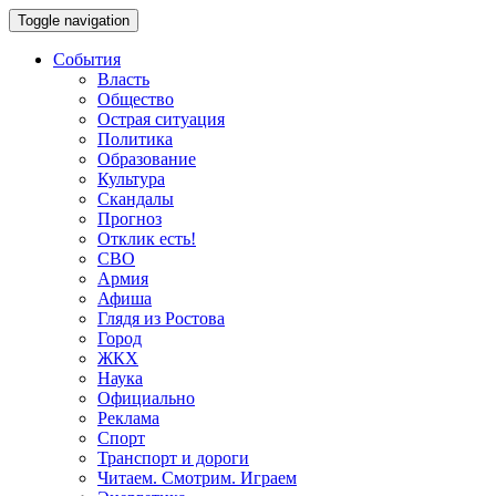
Toggle navigation
События
Власть
Общество
Острая ситуация
Политика
Образование
Культура
Скандалы
Прогноз
Отклик есть!
СВО
Армия
Афиша
Глядя из Ростова
Город
ЖКХ
Наука
Официально
Реклама
Спорт
Транспорт и дороги
Читаем. Смотрим. Играем