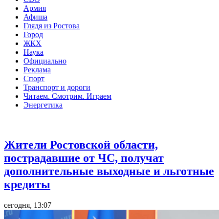
Армия
Афиша
Глядя из Ростова
Город
ЖКХ
Наука
Официально
Реклама
Спорт
Транспорт и дороги
Читаем. Смотрим. Играем
Энергетика
Общество
Жители Ростовской области,
пострадавшие от ЧС, получат
дополнительные выходные и льготные
кредиты
сегодня, 13:07