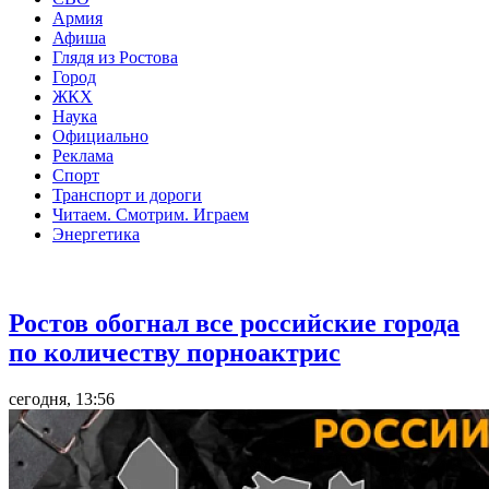
Армия
Афиша
Глядя из Ростова
Город
ЖКХ
Наука
Официально
Реклама
Спорт
Транспорт и дороги
Читаем. Смотрим. Играем
Энергетика
Общество
Ростов обогнал все российские города
по количеству порноактрис
сегодня, 13:56