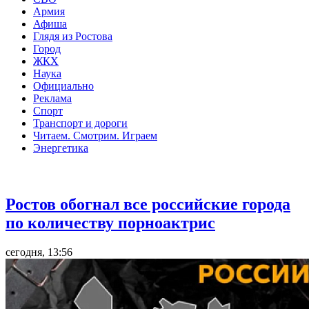
Армия
Афиша
Глядя из Ростова
Город
ЖКХ
Наука
Официально
Реклама
Спорт
Транспорт и дороги
Читаем. Смотрим. Играем
Энергетика
Общество
Ростов обогнал все российские города
по количеству порноактрис
сегодня, 13:56