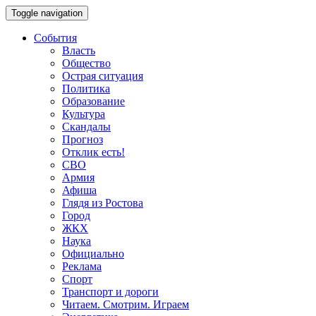
Toggle navigation
События
Власть
Общество
Острая ситуация
Политика
Образование
Культура
Скандалы
Прогноз
Отклик есть!
СВО
Армия
Афиша
Глядя из Ростова
Город
ЖКХ
Наука
Официально
Реклама
Спорт
Транспорт и дороги
Читаем. Смотрим. Играем