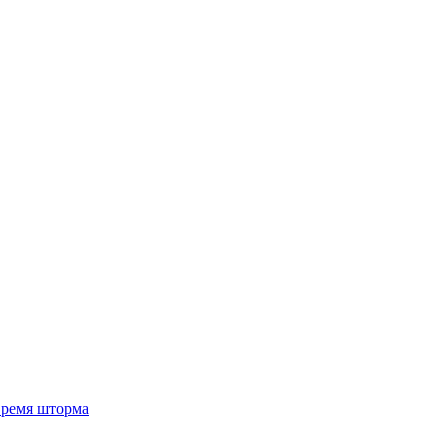
 время шторма