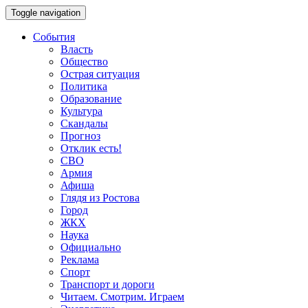
Toggle navigation
События
Власть
Общество
Острая ситуация
Политика
Образование
Культура
Скандалы
Прогноз
Отклик есть!
СВО
Армия
Афиша
Глядя из Ростова
Город
ЖКХ
Наука
Официально
Реклама
Спорт
Транспорт и дороги
Читаем. Смотрим. Играем