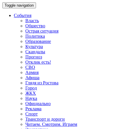
Toggle navigation
События
Власть
Общество
Острая ситуация
Политика
Образование
Культура
Скандалы
Прогноз
Отклик есть!
СВО
Армия
Афиша
Глядя из Ростова
Город
ЖКХ
Наука
Официально
Реклама
Спорт
Транспорт и дороги
Читаем. Смотрим. Играем