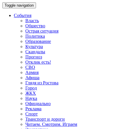
Toggle navigation
События
Власть
Общество
Острая ситуация
Политика
Образование
Культура
Скандалы
Прогноз
Отклик есть!
СВО
Армия
Афиша
Глядя из Ростова
Город
ЖКХ
Наука
Официально
Реклама
Спорт
Транспорт и дороги
Читаем. Смотрим. Играем