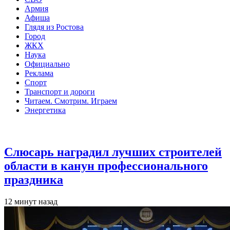
Армия
Афиша
Глядя из Ростова
Город
ЖКХ
Наука
Официально
Реклама
Спорт
Транспорт и дороги
Читаем. Смотрим. Играем
Энергетика
Общество
Слюсарь наградил лучших строителей
области в канун профессионального
праздника
12 минут назад