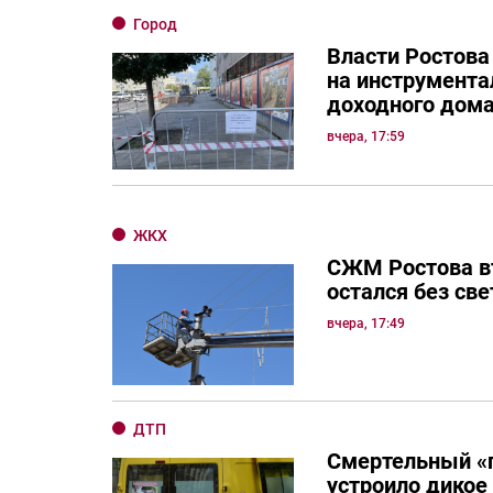
Город
Власти Ростова
на инструмента
доходного дом
вчера, 17:59
ЖКХ
СЖМ Ростова в
остался без све
вчера, 17:49
ДТП
Смертельный «
устроило дикое