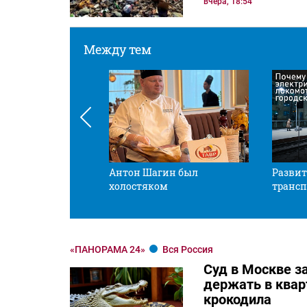
вчера, 18:54
Между тем
 смотрите в оба
Антон Шагин был
Развит
холостяком
трансп
«ПАНОРАМА 24»
Вся Россия
Суд в Москве з
держать в квар
крокодила