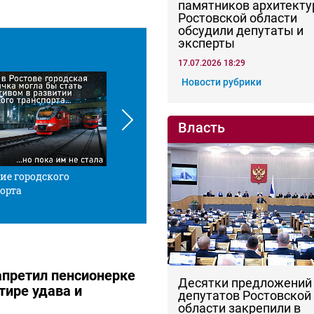
памятников архитекту
Ростовской области
обсудили депутаты и
эксперты
17.07.2026 18:29
Новости рубрики
Власть
ие городского
Красной нитью
Че
орта
апретил пенсионерке
Десятки предложений
тире удава и
депутатов Ростовской
области закрепили в