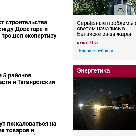
кт строительства
Серьёзные проблемы 
ежду Доватора и
светом начались в
Батайске из-за жары
е прошел экспертизу
вчера, 11:09
Новости рубрики
Энергетика
 5 районов
сти и Таганрогский
ут пожаловаться на
их товаров и