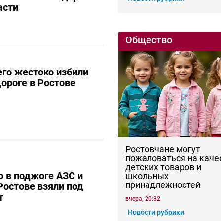
асти
Общество
го жестоко избили
дороге в Ростове
Ростовчане могут
пожаловаться на каче
детских товаров и
 в поджоге АЗС и
школьных
принадлежностей
Ростове взяли под
т
вчера, 20:32
Новости рубрики