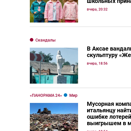
школьных прин
вчера, 20:32
Скандалы
В Аксае вандал
скульптуру «Ж
вчера, 18:56
«ПАНОРАМА 24»
Мир
Мусорная комп
итальянцу най
ошибке лотерей
выигрышем в м