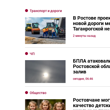
Транспорт и дороги
В Ростове прое
новой дороги м
Таганрогской н
2 минуты назад
ЧП
БПЛА атаковали
Ростовской обла
залив
сегодня, 06:46
Общество
Ростовчане мог
качество детск