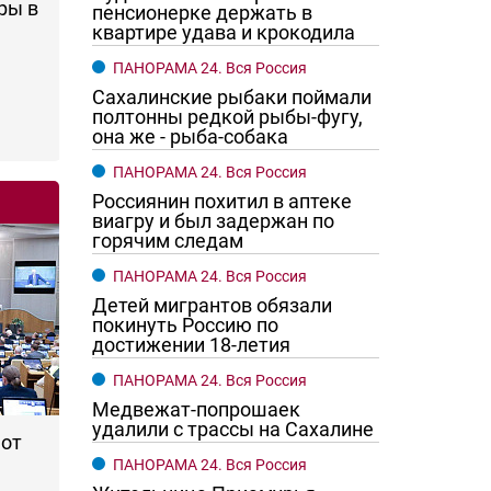
ры в
пенсионерке держать в
квартире удава и крокодила
ПАНОРАМА 24. Вся Россия
Сахалинские рыбаки поймали
полтонны редкой рыбы-фугу,
она же - рыба-собака
ПАНОРАМА 24. Вся Россия
Россиянин похитил в аптеке
виагру и был задержан по
горячим следам
го хотят женщины?
Ростовчане смотрите в оба
ПАНОРАМА 24. Вся Россия
Детей мигрантов обязали
покинуть Россию по
достижении 18-летия
ПАНОРАМА 24. Вся Россия
Медвежат-попрошаек
удалили с трассы на Сахалине
 от
ПАНОРАМА 24. Вся Россия