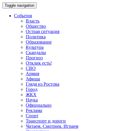
Toggle navigation
События
Власть
Общество
Острая ситуация
Политика
Образование
Культура
Скандалы
Прогноз
Отклик есть!
СВО
Армия
Афиша
Глядя из Ростова
Город
ЖКХ
Наука
Официально
Реклама
Спорт
Транспорт и дороги
Читаем. Смотрим. Играем