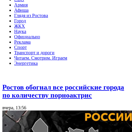
Армия
Афиша
Глядя из Ростова
Город
ЖКХ
Наука
Официально
Реклама
Спорт
Транспорт и дороги
Читаем. Смотрим. Играем
Энергетика
Общество
Ростов обогнал все российские города
по количеству порноактрис
вчера, 13:56