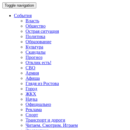
Toggle navigation
События
Власть
Общество
Острая ситуация
Политика
Образование
Культура
Скандалы
Прогноз
Отклик есть!
СВО
Армия
Афиша
Глядя из Ростова
Город
ЖКХ
Наука
Официально
Реклама
Спорт
Транспорт и дороги
Читаем. Смотрим. Играем