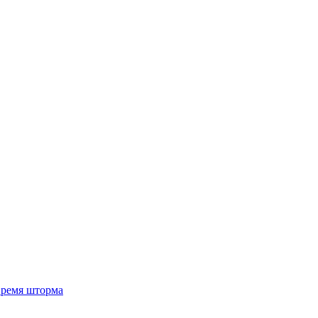
 время шторма