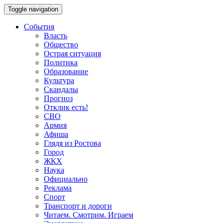
Toggle navigation
События
Власть
Общество
Острая ситуация
Политика
Образование
Культура
Скандалы
Прогноз
Отклик есть!
СВО
Армия
Афиша
Глядя из Ростова
Город
ЖКХ
Наука
Официально
Реклама
Спорт
Транспорт и дороги
Читаем. Смотрим. Играем