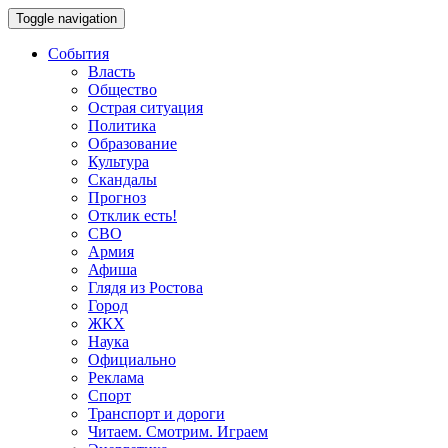
Toggle navigation
События
Власть
Общество
Острая ситуация
Политика
Образование
Культура
Скандалы
Прогноз
Отклик есть!
СВО
Армия
Афиша
Глядя из Ростова
Город
ЖКХ
Наука
Официально
Реклама
Спорт
Транспорт и дороги
Читаем. Смотрим. Играем