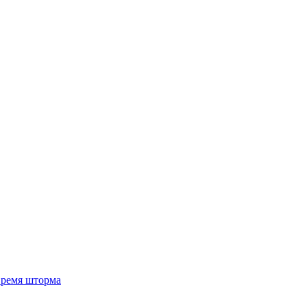
 время шторма