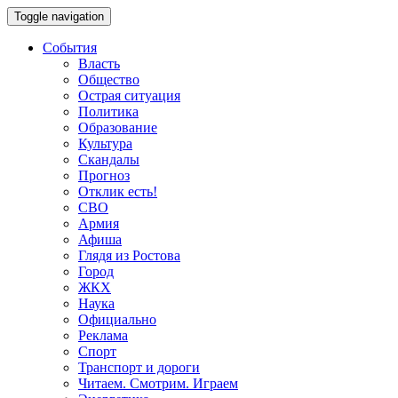
Toggle navigation
События
Власть
Общество
Острая ситуация
Политика
Образование
Культура
Скандалы
Прогноз
Отклик есть!
СВО
Армия
Афиша
Глядя из Ростова
Город
ЖКХ
Наука
Официально
Реклама
Спорт
Транспорт и дороги
Читаем. Смотрим. Играем