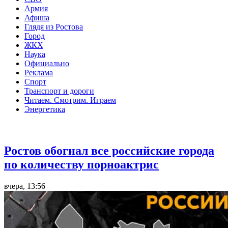
Армия
Афиша
Глядя из Ростова
Город
ЖКХ
Наука
Официально
Реклама
Спорт
Транспорт и дороги
Читаем. Смотрим. Играем
Энергетика
Общество
Ростов обогнал все российские города
по количеству порноактрис
вчера, 13:56