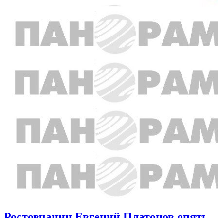
Ростовчанин Евгений Платонов опять