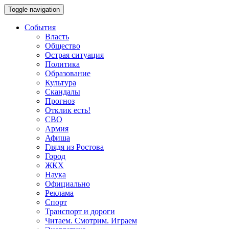
Toggle navigation
События
Власть
Общество
Острая ситуация
Политика
Образование
Культура
Скандалы
Прогноз
Отклик есть!
СВО
Армия
Афиша
Глядя из Ростова
Город
ЖКХ
Наука
Официально
Реклама
Спорт
Транспорт и дороги
Читаем. Смотрим. Играем